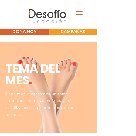
DONA HOY
CAMPAÑAS
TEMA DEL
MES
.
Cada mes destacamos un tema
importante para las mujeres y así,
visibilizamos las prioridades de todas
nosotras.