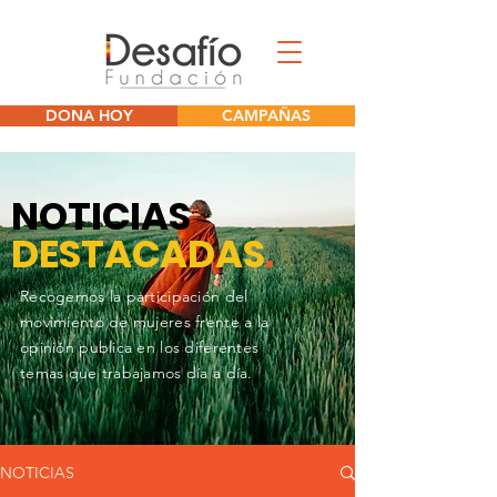
DONA HOY
CAMPAÑAS
NOTICIAS
DESTACADAS
.
Recogemos la participación del
movimiento de mujeres frente a la
opinión publica en los diferentes
temas que trabajamos día a día.
NOTICIAS