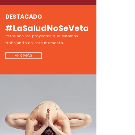
DESTACADO
#LaSaludNoSeVeta
Estos son los proyectos que estamos
trabajando en este momento.
VER MÁS