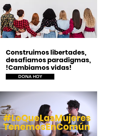
Construimos libertades,
desafiamos paradigmas,
!Cambiamos vidas!
DONA HOY
#LoQueLasMujeres
TenemosEnComún