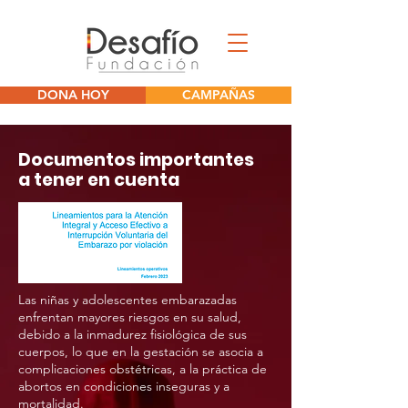
DONA HOY
CAMPAÑAS
Documentos importantes
a tener en cuenta
Las niñas y adolescentes embarazadas
enfrentan mayores riesgos en su salud,
debido a la inmadurez fisiológica de sus
cuerpos, lo que en la gestación se asocia a
complicaciones obstétricas, a la práctica de
abortos en condiciones inseguras y a
mortalidad.