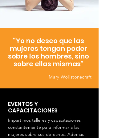
“Yo no deseo que las
mujeres tengan poder
sobre los hombres, sino
sobre ellas mismas”
Mary Wollstonecraft
EVENTOS Y
CAPACITACIONES
Impartimos talleres y capacitaciones
constantemente para informar a las
mujeres sobre sus derechos. Además