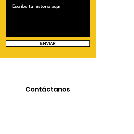
ENVIAR
Contáctanos
Manuel Larrea y Santa Prisca esq.
Ed. CONEISA, piso 9 oficina 954
Quito - Ecuador